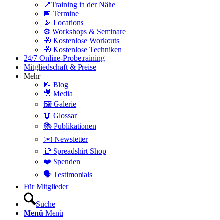
📍Training in der Nähe
📅 Termine
📡 Locations
⚙️ Workshops & Seminare
🎁 Kostenlose Workouts
🎁 Kostenlose Techniken
24/7 Online-Probetraining
Mitgliedschaft & Preise
Mehr
📝 Blog
🎥 Media
🖼️ Galerie
📖 Glossar
📚 Publikationen
✉️ Newsletter
👕 Spreadshirt Shop
❤️ Spenden
🗣️ Testimonials
Für Mitglieder
Suche
Menü
Menü