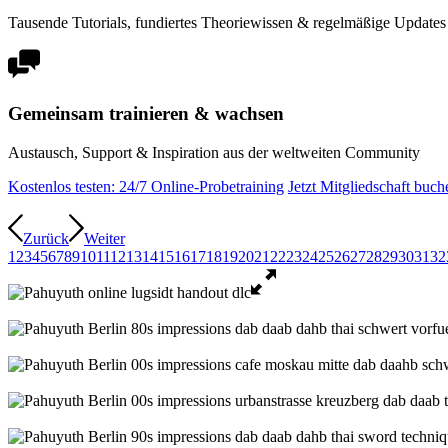
Tausende Tutorials, fundiertes Theoriewissen & regelmäßige Updates
Gemeinsam trainieren & wachsen
Austausch, Support & Inspiration aus der weltweiten Community
Kostenlos testen: 24/7 Online-Probetraining
Jetzt Mitgliedschaft buch
Zurück
Weiter
1
2
3
4
5
6
7
8
9
10
11
12
13
14
15
16
17
18
19
20
21
22
23
24
25
26
27
28
29
30
31
32