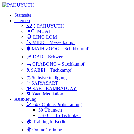
Startseite
Themen
🙏🏻 PAHUYUTH
👊🏻 MUAI
🐵 LING LOM
🔪 MIED – Messerkampf
🛡 MAIH ZOOG – Schildkampf
🗡 DAB – Schwert
🐍 GRABONG – Stockkampf
🎗 SABEI – Tuchkampf
⚖️ Selbstverteidigung
✨ SAIYASART
🌱 SART BAMBATGAY
🌀 Yaan Meditation
Ausbildung
🚀 24/7 Online-Probetraining
30 Übungen
LS-01 – 15 Techniken
🏠 Training in Berlin
🌍 Online Training