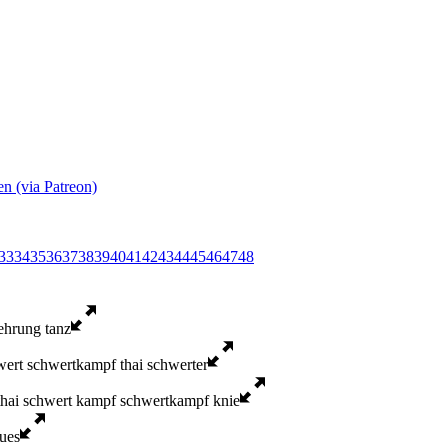
en (via Patreon)
33
34
35
36
37
38
39
40
41
42
43
44
45
46
47
48