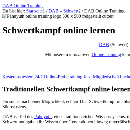
DAB Online Training
Du bist hier:
Startseite
1
/
DAB – Schwert
2
/
DAB Online Training
Schwertkampf online lernen
DAB
(Schwert) 
Mit unserem innovativen
Online-Training
kann
Kostenlos testen: 24/7 Online-Probetraining
Jetzt Mitgliedschaft buch
Traditionellen Schwertkampf online lerne
Du suchst nach einer Möglichkeit, echten Thai-Schwertkampf unabhä
Südostasiens.
DAB ist Teil des
Pahuyuth
, eines traditionsreichen Wissenssystems, d
Schwert und gaben ihr Wissen über Generationen hinweg unverfälscht 