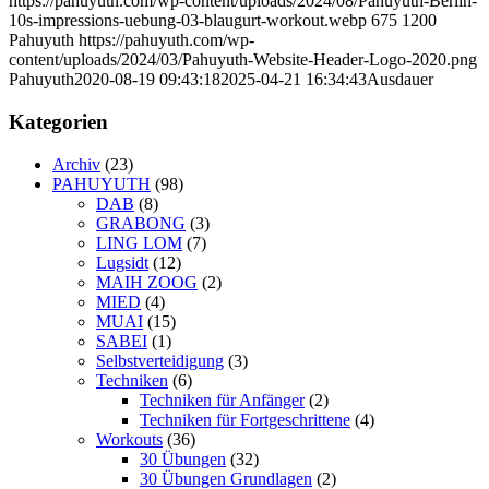
https://pahuyuth.com/wp-content/uploads/2024/08/Pahuyuth-Berlin-
10s-impressions-uebung-03-blaugurt-workout.webp
675
1200
Pahuyuth
https://pahuyuth.com/wp-
content/uploads/2024/03/Pahuyuth-Website-Header-Logo-2020.png
Pahuyuth
2020-08-19 09:43:18
2025-04-21 16:34:43
Ausdauer
Kategorien
Archiv
(23)
PAHUYUTH
(98)
DAB
(8)
GRABONG
(3)
LING LOM
(7)
Lugsidt
(12)
MAIH ZOOG
(2)
MIED
(4)
MUAI
(15)
SABEI
(1)
Selbstverteidigung
(3)
Techniken
(6)
Techniken für Anfänger
(2)
Techniken für Fortgeschrittene
(4)
Workouts
(36)
30 Übungen
(32)
30 Übungen Grundlagen
(2)