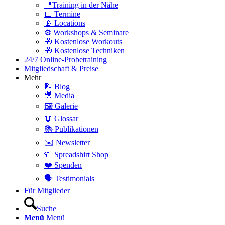
📍Training in der Nähe
📅 Termine
📡 Locations
⚙️ Workshops & Seminare
🎁 Kostenlose Workouts
🎁 Kostenlose Techniken
24/7 Online-Probetraining
Mitgliedschaft & Preise
Mehr
📝 Blog
🎥 Media
🖼️ Galerie
📖 Glossar
📚 Publikationen
✉️ Newsletter
👕 Spreadshirt Shop
❤️ Spenden
🗣️ Testimonials
Für Mitglieder
Suche
Menü
Menü