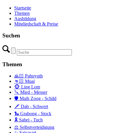
Startseite
Themen
Ausbildung
Mitgliedschaft & Preise
Suchen
Themen
🙏🏻 Pahuyuth
👊🏻 Muai
🐵 Ling Lom
🔪 Mied - Messer
🛡️ Maih Zoog - Schild
🗡️ Dab - Schwert
🐍 Grabong - Stock
🎗️ Sabei - Tuch
⚖️ Selbstverteidigung
✨ Saiyasart