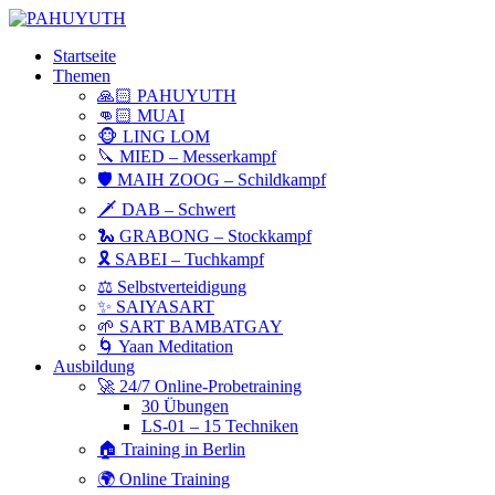
Startseite
Themen
🙏🏻 PAHUYUTH
👊🏻 MUAI
🐵 LING LOM
🔪 MIED – Messerkampf
🛡 MAIH ZOOG – Schildkampf
🗡 DAB – Schwert
🐍 GRABONG – Stockkampf
🎗 SABEI – Tuchkampf
⚖️ Selbstverteidigung
✨ SAIYASART
🌱 SART BAMBATGAY
🌀 Yaan Meditation
Ausbildung
🚀 24/7 Online-Probetraining
30 Übungen
LS-01 – 15 Techniken
🏠 Training in Berlin
🌍 Online Training