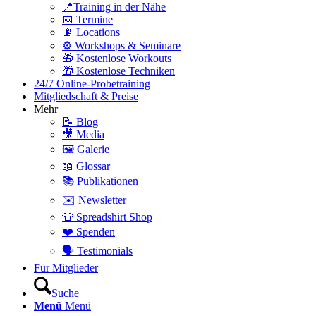
📍Training in der Nähe
📅 Termine
📡 Locations
⚙️ Workshops & Seminare
🎁 Kostenlose Workouts
🎁 Kostenlose Techniken
24/7 Online-Probetraining
Mitgliedschaft & Preise
Mehr
📝 Blog
🎥 Media
🖼️ Galerie
📖 Glossar
📚 Publikationen
✉️ Newsletter
👕 Spreadshirt Shop
❤️ Spenden
🗣️ Testimonials
Für Mitglieder
Suche
Menü
Menü