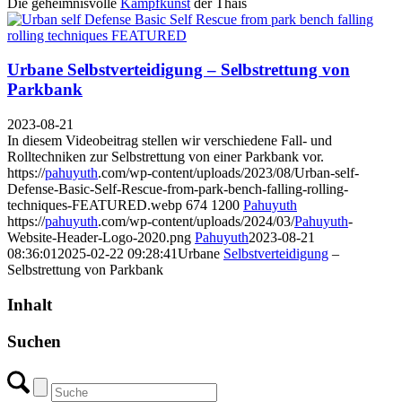
Die geheimnisvolle
Kampfkunst
der Thais
Urbane Selbstverteidigung – Selbstrettung von
Parkbank
2023-08-21
In diesem Videobeitrag stellen wir verschiedene Fall- und
Rolltechniken zur Selbstrettung von einer Parkbank vor.
https://
pahuyuth
.com/wp-content/uploads/2023/08/Urban-self-
Defense-Basic-Self-Rescue-from-park-bench-falling-rolling-
techniques-FEATURED.webp
674
1200
Pahuyuth
https://
pahuyuth
.com/wp-content/uploads/2024/03/
Pahuyuth
-
Website-Header-Logo-2020.png
Pahuyuth
2023-08-21
08:36:01
2025-02-22 09:28:41
Urbane
Selbstverteidigung
–
Selbstrettung von Parkbank
Inhalt
Suchen