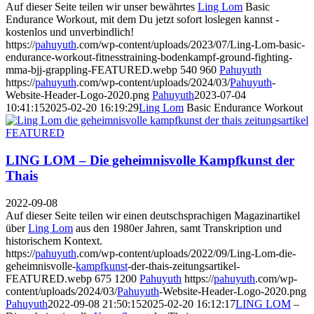
Auf dieser Seite teilen wir unser bewährtes
Ling Lom
Basic
Endurance Workout, mit dem Du jetzt sofort loslegen kannst -
kostenlos und unverbindlich!
https://
pahuyuth
.com/wp-content/uploads/2023/07/Ling-Lom-basic-
endurance-workout-fitnesstraining-bodenkampf-ground-fighting-
mma-bjj-grappling-FEATURED.webp
540
960
Pahuyuth
https://
pahuyuth
.com/wp-content/uploads/2024/03/
Pahuyuth
-
Website-Header-Logo-2020.png
Pahuyuth
2023-07-04
10:41:15
2025-02-20 16:19:29
Ling Lom
Basic Endurance Workout
LING LOM – Die geheimnisvolle Kampfkunst der
Thais
2022-09-08
Auf dieser Seite teilen wir einen deutschsprachigen Magazinartikel
über
Ling Lom
aus den 1980er Jahren, samt Transkription und
historischem Kontext.
https://
pahuyuth
.com/wp-content/uploads/2022/09/Ling-Lom-die-
geheimnisvolle-
kampfkunst
-der-thais-zeitungsartikel-
FEATURED.webp
675
1200
Pahuyuth
https://
pahuyuth
.com/wp-
content/uploads/2024/03/
Pahuyuth
-Website-Header-Logo-2020.png
Pahuyuth
2022-09-08 21:50:15
2025-02-20 16:12:17
LING LOM
–