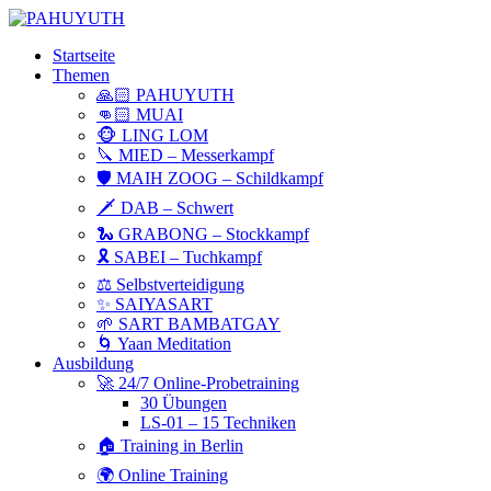
Startseite
Themen
🙏🏻 PAHUYUTH
👊🏻 MUAI
🐵 LING LOM
🔪 MIED – Messerkampf
🛡 MAIH ZOOG – Schildkampf
🗡 DAB – Schwert
🐍 GRABONG – Stockkampf
🎗 SABEI – Tuchkampf
⚖️ Selbstverteidigung
✨ SAIYASART
🌱 SART BAMBATGAY
🌀 Yaan Meditation
Ausbildung
🚀 24/7 Online-Probetraining
30 Übungen
LS-01 – 15 Techniken
🏠 Training in Berlin
🌍 Online Training