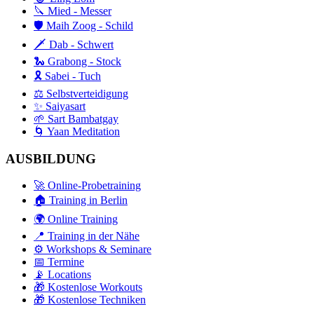
🔪 Mied - Messer
🛡️ Maih Zoog - Schild
🗡️ Dab - Schwert
🐍 Grabong - Stock
🎗️ Sabei - Tuch
⚖️ Selbstverteidigung
✨ Saiyasart
🌱 Sart Bambatgay
🌀 Yaan Meditation
AUSBILDUNG
🚀 Online-Probetraining
🏠 Training in Berlin
🌍 Online Training
📍 Training in der Nähe
⚙️ Workshops & Seminare
📅 Termine
📡 Locations
🎁 Kostenlose Workouts
🎁 Kostenlose Techniken