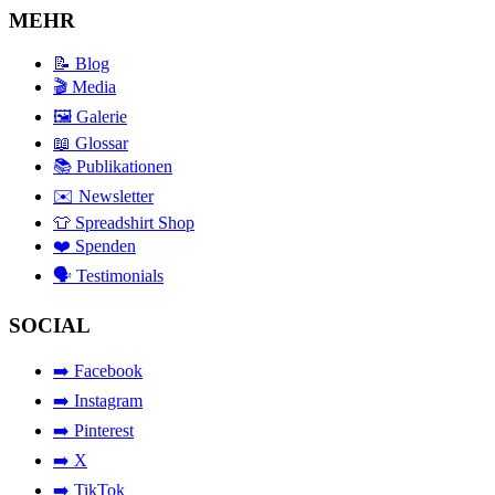
MEHR
📝 Blog
🎬 Media
🖼️ Galerie
📖 Glossar
📚 Publikationen
✉️ Newsletter
👕 Spreadshirt Shop
❤️ Spenden
🗣️ Testimonials
SOCIAL
➡️ Facebook
➡️ Instagram
➡️ Pinterest
➡️ X
➡️ TikTok