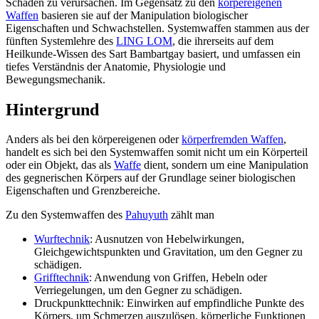
Schaden zu verursachen. Im Gegensatz zu den
körpereigenen
Waffen
basieren sie auf der Manipulation biologischer
Eigenschaften und Schwachstellen. Systemwaffen stammen aus der
fünften Systemlehre des
LING LOM
, die ihrerseits auf dem
Heilkunde-Wissen des Sart Bambartgay basiert, und umfassen ein
tiefes Verständnis der Anatomie, Physiologie und
Bewegungsmechanik.
Hintergrund
Anders als bei den körpereigenen oder
körperfremden Waffen
,
handelt es sich bei den Systemwaffen somit nicht um ein Körperteil
oder ein Objekt, das als
Waffe
dient, sondern um eine Manipulation
des gegnerischen Körpers auf der Grundlage seiner biologischen
Eigenschaften und Grenzbereiche.
Zu den Systemwaffen des
Pahuyuth
zählt man
Wurftechnik
: Ausnutzen von Hebelwirkungen,
Gleichgewichtspunkten und Gravitation, um den Gegner zu
schädigen.
Grifftechnik
: Anwendung von Griffen, Hebeln oder
Verriegelungen, um den Gegner zu schädigen.
Druckpunkttechnik: Einwirken auf empfindliche Punkte des
Körpers, um Schmerzen auszulösen, körperliche Funktionen